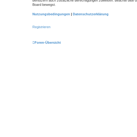
Benutzern auch zusätzliche Berechtigungen zuweisen. Beachte bitte un
Board bewegst.
Nutzungsbedingungen
|
Datenschutzerklärung
Registrieren
Foren-Übersicht