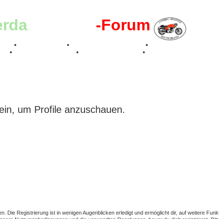
erda
-Register
-Forum
effen
•
Kalenderbilder
•
Valle San Liberale 1996
•
Raduno Mondiale 199
017
•
70 Jahre Feier 2019
•
75 Jahre Feier 2024
•
ein, um Profile anzuschauen.
 Die Registrierung ist in wenigen Augenblicken erledigt und ermöglicht dir, auf weitere Funk