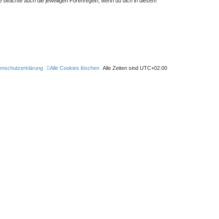
 beachte auch die jeweiligen Forenregeln, wenn du dich in diesem
enschutzerklärung
Alle Cookies löschen
Alle Zeiten sind
UTC+02:00