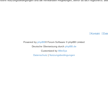
sere Nutzungsbedingungen und die verwandten Regelungen, bevor du dich registrierst. Bitte
Kontakt
Dat
Powered by
phpBB
® Forum Software © phpBB Limited
Deutsche Übersetzung durch
phpBB.de
Customized by
WireSys
Datenschutz
|
Nutzungsbedingungen