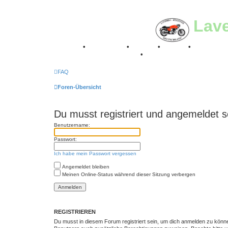
Lav
Breganze
•
Geschichte
•
Stories
•
Videos
•
Registertr
Retro Classic Stuttgart 2016
•
Laverda Museum Lisse 2
FAQ
Foren-Übersicht
Du musst registriert und angemeldet s
Benutzername:
Passwort:
Ich habe mein Passwort vergessen
Angemeldet bleiben
Meinen Online-Status während dieser Sitzung verbergen
REGISTRIEREN
Du musst in diesem Forum registriert sein, um dich anmelden zu können.