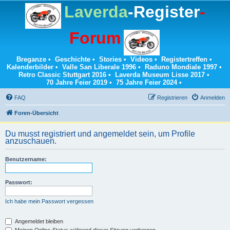
Laverda
-Register
-
Forum
Breganze
•
Geschichte
•
Stories
•
Videos
•
Registertreffen
•
Kalenderbilder
•
Valle San Liberale 1996
•
Raduno Mondiale 1997
•
Retro Classic Stuttgart 2016
•
Laverda Museum Lisse 2017
•
70 Jahre Feier 2019
•
75 Jahre Feier 2024
•
FAQ
Registrieren
Anmelden
Foren-Übersicht
Du musst registriert und angemeldet sein, um Profile
anzuschauen.
Benutzername:
Passwort:
Ich habe mein Passwort vergessen
Angemeldet bleiben