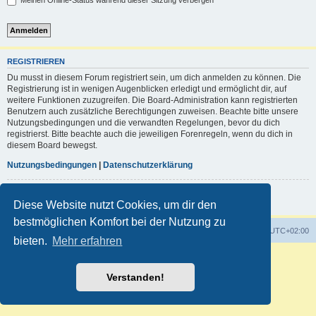
Meinen Online-Status während dieser Sitzung verbergen
REGISTRIEREN
Du musst in diesem Forum registriert sein, um dich anmelden zu können. Die
Registrierung ist in wenigen Augenblicken erledigt und ermöglicht dir, auf
weitere Funktionen zuzugreifen. Die Board-Administration kann registrierten
Benutzern auch zusätzliche Berechtigungen zuweisen. Beachte bitte unsere
Nutzungsbedingungen und die verwandten Regelungen, bevor du dich
registrierst. Bitte beachte auch die jeweiligen Forenregeln, wenn du dich in
diesem Board bewegst.
Nutzungsbedingungen
|
Datenschutzerklärung
Registrieren
Diese Website nutzt Cookies, um dir den
bestmöglichen Komfort bei der Nutzung zu
Foren-Übersicht
Alle Zeiten sind
UTC+02:00
bieten.
Mehr erfahren
Powered by
phpBB
® Forum Software © phpBB Limited
Deutsche Übersetzung durch
phpBB.de
Verstanden!
Customized by
WireSys
Datenschutz
|
Nutzungsbedingungen