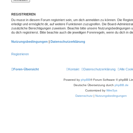
REGISTRIEREN
Du musst in diesem Forum registriert sein, um dich anmelden zu können. Die Registr
erledigt und ermöglicht dir, auf weitere Funktionen zuzugreifen. Die Board-Administra
zusätzliche Berechtigungen zuweisen. Beachte bitte unsere Nutzungsbedingungen 
du dich registrierst. Bitte beachte auch die jeweiligen Forenregeln, wenn du dich in
Nutzungsbedingungen
|
Datenschutzerklärung
Registrieren
Foren-Übersicht
Kontakt
Datenschutzerklärung
Alle Coo
Powered by
phpBB
® Forum Software © phpBB Lim
Deutsche Übersetzung durch
phpBB.de
Customized by
WireSys
Datenschutz
|
Nutzungsbedingungen