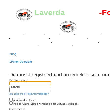
Laverda
-Register
-F
Breganze
•
Geschichte
•
Stories
•
Videos
•
Registertreffen
•
Kale
•
Valle San Liberale 1996
•
Raduno Mondiale 1997
•
Retro Classic Stuttgart 2016
•
Laverda Museum Lisse 2017
•
70 Jahre Feier 2019
•
75 Jahre Feier 2024
•
FAQ
Foren-Übersicht
Du musst registriert und angemeldet sein, um
Benutzername:
Passwort:
Ich habe mein Passwort vergessen
Angemeldet bleiben
Meinen Online-Status während dieser Sitzung verbergen