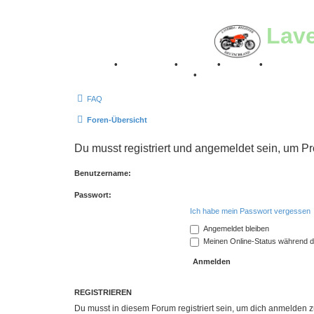
Lav
Breganze
•
Geschichte
•
Stories
•
Videos
•
Registertr
Retro Classic Stuttgart 2016
•
Laverda Museum Lisse 2
FAQ
Foren-Übersicht
Du musst registriert und angemeldet sein, um P
Benutzername:
Passwort:
Ich habe mein Passwort vergessen
Angemeldet bleiben
Meinen Online-Status während d
REGISTRIEREN
Du musst in diesem Forum registriert sein, um dich anmelden zu