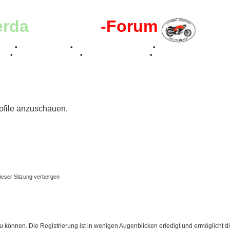
erda
-Register
-Forum
effen
•
Kalenderbilder
•
Valle San Liberale 1996
•
Raduno Mondiale 199
017
•
70 Jahre Feier 2019
•
75 Jahre Feier 2024
•
rofile anzuschauen.
ieser Sitzung verbergen
 können. Die Registrierung ist in wenigen Augenblicken erledigt und ermöglicht di