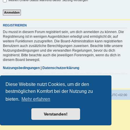
Meinen Online-Status während dieser Sitzung verbergen
REGISTRIEREN
Du musst in diesem Forum registriert sein, um dich anmelden zu können. Die
Registrierung ist in wenigen Augenblicken erledigt und ermöglicht dir, auf
weitere Funktionen zuzugreifen. Die Board-Administration kann registrierten
Benutzern auch zusätzliche Berechtigungen zuweisen. Beachte bitte unsere
Nutzungsbedingungen und die verwandten Regelungen, bevor du dich
registrierst. Bitte beachte auch die jeweiligen Forenregeln, wenn du dich in
diesem Board bewegst.
Nutzungsbedingungen
|
Datenschutzerklärung
Registrieren
Diese Website nutzt Cookies, um dir den
bestmöglichen Komfort bei der Nutzung zu
Foren-Übersicht
Alle Zeiten sind
UTC+02:00
bieten.
Mehr erfahren
Powered by
phpBB
® Forum Software © phpBB Limited
Deutsche Übersetzung durch
phpBB.de
Verstanden!
Customized by
WireSys
Datenschutz
|
Nutzungsbedingungen