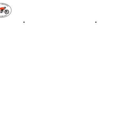
iale 1997
•
Retro Classic Stuttgart 2016
•
Laverda