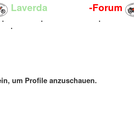
Laverda
-Register
-Forum
n
•
Kalenderbilder
•
Valle San Liberale 1996
•
Raduno Mond
 2024
•
ein, um Profile anzuschauen.