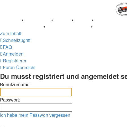
Breganze
•
Geschichte
•
Stories
•
Videos
•
Registertreffe
Museum Lisse 2017
•
70 Jahre Feier 2019
•
75 Jahre Feier
Zum Inhalt
Schnellzugriff
FAQ
Anmelden
Registrieren
Foren-Übersicht
Du musst registriert und angemeldet s
Benutzername:
Passwort:
Ich habe mein Passwort vergessen