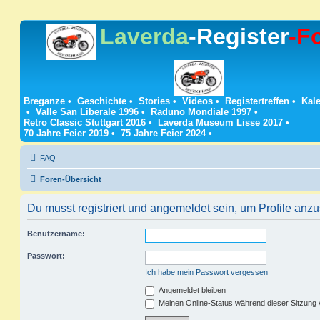
Laverda
-Register
-F
Breganze
•
Geschichte
•
Stories
•
Videos
•
Registertreffen
•
Kale
•
Valle San Liberale 1996
•
Raduno Mondiale 1997
•
Retro Classic Stuttgart 2016
•
Laverda Museum Lisse 2017
•
70 Jahre Feier 2019
•
75 Jahre Feier 2024
•
FAQ
Foren-Übersicht
Du musst registriert und angemeldet sein, um Profile anz
Benutzername:
Passwort:
Ich habe mein Passwort vergessen
Angemeldet bleiben
Meinen Online-Status während dieser Sitzung