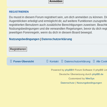
REGISTRIEREN
Du musst in diesem Forum registriert sein, um dich anmelden zu können. Di
Augenblicken erledigt und ermöglicht dir, auf weitere Funktionen zuzugreif
registrierten Benutzern auch zusätzliche Berechtigungen zuweisen. Beachte
Nutzungsbedingungen und die verwandten Regelungen, bevor du dich registr
jeweiligen Forenregeln, wenn du dich in diesem Board bewegst.
Nutzungsbedingungen
|
Datenschutzerklärung
Registrieren
Foren-Übersicht
Kontakt
Datenschutzerklärung
Alle Coo
Powered by
phpBB
® Forum Software © phpBB Lim
Deutsche Übersetzung durch
phpBB.de
Customized by
WireSys
Datenschutz
|
Nutzungsbedingungen