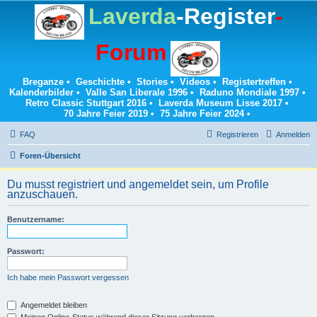
Laverda
-Register
-
Forum
Breganze
•
Geschichte
•
Stories
•
Videos
•
Registertreffen
•
Kalenderbilder
•
Valle San Liberale 1996
•
Raduno Mondiale 1997
•
Retro Classic Stuttgart 2016
•
Laverda Museum Lisse 2017
•
70 Jahre Feier 2019
•
75 Jahre Feier 2024
•
FAQ
Registrieren
Anmelden
Foren-Übersicht
Du musst registriert und angemeldet sein, um Profile
anzuschauen.
Benutzername:
Passwort:
Ich habe mein Passwort vergessen
Angemeldet bleiben