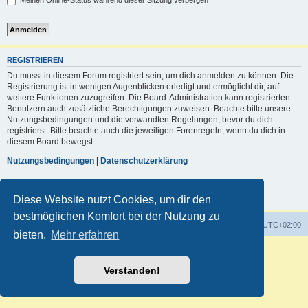
Meinen Online-Status während dieser Sitzung verbergen
REGISTRIEREN
Du musst in diesem Forum registriert sein, um dich anmelden zu können. Die
Registrierung ist in wenigen Augenblicken erledigt und ermöglicht dir, auf
weitere Funktionen zuzugreifen. Die Board-Administration kann registrierten
Benutzern auch zusätzliche Berechtigungen zuweisen. Beachte bitte unsere
Nutzungsbedingungen und die verwandten Regelungen, bevor du dich
registrierst. Bitte beachte auch die jeweiligen Forenregeln, wenn du dich in
diesem Board bewegst.
Nutzungsbedingungen
|
Datenschutzerklärung
Registrieren
Diese Website nutzt Cookies, um dir den
bestmöglichen Komfort bei der Nutzung zu
Foren-Übersicht
Alle Zeiten sind
UTC+02:00
bieten.
Mehr erfahren
Powered by
phpBB
® Forum Software © phpBB Limited
Deutsche Übersetzung durch
phpBB.de
Verstanden!
Customized by
WireSys
Datenschutz
|
Nutzungsbedingungen