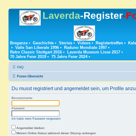
Laverda
-Register
-F
Breganze
•
Geschichte
•
Stories
•
Videos
•
Registertreffen
•
Kale
•
Valle San Liberale 1996
•
Raduno Mondiale 1997
•
Retro Classic Stuttgart 2016
•
Laverda Museum Lisse 2017
•
70 Jahre Feier 2019
•
75 Jahre Feier 2024
•
FAQ
Foren-Übersicht
Du musst registriert und angemeldet sein, um Profile anz
Benutzername:
Passwort:
Ich habe mein Passwort vergessen
Angemeldet bleiben
Meinen Online-Status während dieser Sitzung verbergen