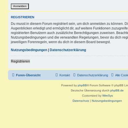
REGISTRIEREN
Du musst in diesem Forum registriert sein, um dich anmelden zu können. Di
Augenblicken erledigt und ermöglicht dir, auf weitere Funktionen zuzugreif
registrierten Benutzern auch zusätzliche Berechtigungen zuweisen. Beachte
Nutzungsbedingungen und die verwandten Regelungen, bevor du dich registr
jeweiligen Forenregeln, wenn du dich in diesem Board bewegst.
Nutzungsbedingungen
|
Datenschutzerklärung
Registrieren
Foren-Übersicht
Kontakt
Datenschutzerklärung
Alle Coo
Powered by
phpBB
® Forum Software © phpBB Lim
Deutsche Übersetzung durch
phpBB.de
Customized by
WireSys
Datenschutz
|
Nutzungsbedingungen