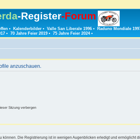
erda
-Register
-Forum
effen
•
Kalenderbilder
•
Valle San Liberale 1996
•
Raduno Mondiale 199
017
•
70 Jahre Feier 2019
•
75 Jahre Feier 2024
•
rofile anzuschauen.
ieser Sitzung verbergen
 können. Die Registrierung ist in wenigen Augenblicken erledigt und ermöglicht di