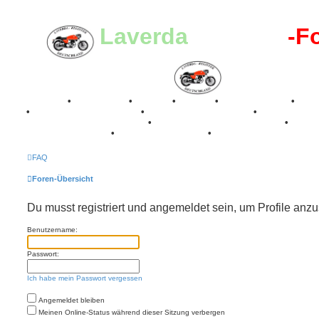
Laverda
-Register
-F
Breganze
•
Geschichte
•
Stories
•
Videos
•
Registertreffen
•
Kale
•
Valle San Liberale 1996
•
Raduno Mondiale 1997
•
Retro Classic Stuttgart 2016
•
Laverda Museum Lisse 2017
•
70 Jahre Feier 2019
•
75 Jahre Feier 2024
•
FAQ
Foren-Übersicht
Du musst registriert und angemeldet sein, um Profile anz
Benutzername:
Passwort:
Ich habe mein Passwort vergessen
Angemeldet bleiben
Meinen Online-Status während dieser Sitzung verbergen