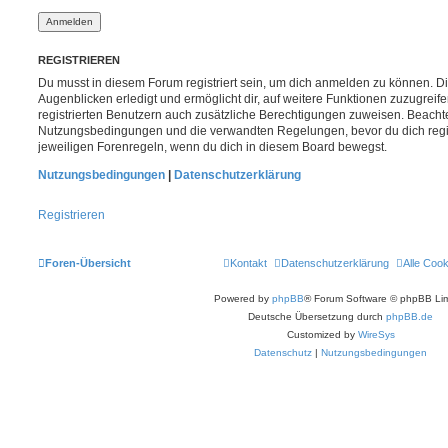
REGISTRIEREN
Du musst in diesem Forum registriert sein, um dich anmelden zu können. Di
Augenblicken erledigt und ermöglicht dir, auf weitere Funktionen zuzugreif
registrierten Benutzern auch zusätzliche Berechtigungen zuweisen. Beachte
Nutzungsbedingungen und die verwandten Regelungen, bevor du dich registr
jeweiligen Forenregeln, wenn du dich in diesem Board bewegst.
Nutzungsbedingungen
|
Datenschutzerklärung
Registrieren
Foren-Übersicht
Kontakt
Datenschutzerklärung
Alle Coo
Powered by
phpBB
® Forum Software © phpBB Lim
Deutsche Übersetzung durch
phpBB.de
Customized by
WireSys
Datenschutz
|
Nutzungsbedingungen