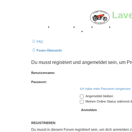
Lav
Breganze
•
Geschichte
•
Stories
•
Videos
•
Registertr
Retro Classic Stuttgart 2016
•
Laverda Museum Lisse 2
FAQ
Foren-Übersicht
Du musst registriert und angemeldet sein, um P
Benutzername:
Passwort:
Ich habe mein Passwort vergessen
Angemeldet bleiben
Meinen Online-Status während d
REGISTRIEREN
Du musst in diesem Forum registriert sein, um dich anmelden zu