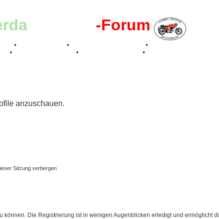
erda
-Register
-Forum
effen
•
Kalenderbilder
•
Valle San Liberale 1996
•
Raduno Mondiale 199
017
•
70 Jahre Feier 2019
•
75 Jahre Feier 2024
•
rofile anzuschauen.
ieser Sitzung verbergen
 können. Die Registrierung ist in wenigen Augenblicken erledigt und ermöglicht di