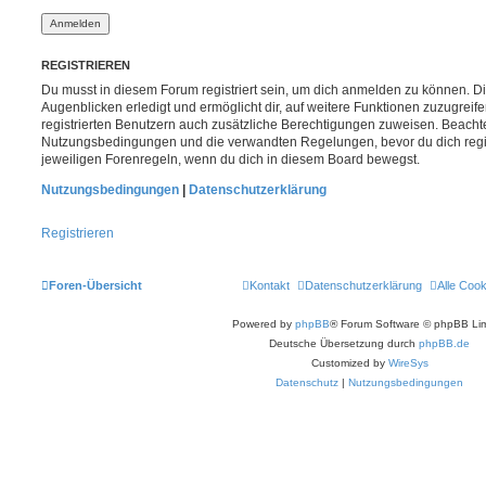
REGISTRIEREN
Du musst in diesem Forum registriert sein, um dich anmelden zu können. Di
Augenblicken erledigt und ermöglicht dir, auf weitere Funktionen zuzugreif
registrierten Benutzern auch zusätzliche Berechtigungen zuweisen. Beachte
Nutzungsbedingungen und die verwandten Regelungen, bevor du dich registr
jeweiligen Forenregeln, wenn du dich in diesem Board bewegst.
Nutzungsbedingungen
|
Datenschutzerklärung
Registrieren
Foren-Übersicht
Kontakt
Datenschutzerklärung
Alle Coo
Powered by
phpBB
® Forum Software © phpBB Lim
Deutsche Übersetzung durch
phpBB.de
Customized by
WireSys
Datenschutz
|
Nutzungsbedingungen