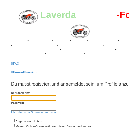
Laverda
-Register
-F
Breganze
•
Geschichte
•
Stories
•
Videos
•
Registertreffen
•
Kale
•
Valle San Liberale 1996
•
Raduno Mondiale 1997
•
Retro Classic Stuttgart 2016
•
Laverda Museum Lisse 2017
•
70 Jahre Feier 2019
•
75 Jahre Feier 2024
•
FAQ
Foren-Übersicht
Du musst registriert und angemeldet sein, um Profile anz
Benutzername:
Passwort:
Ich habe mein Passwort vergessen
Angemeldet bleiben
Meinen Online-Status während dieser Sitzung verbergen