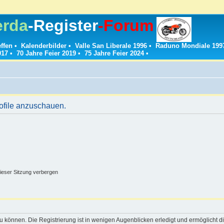
erda
-Register
-Forum
effen
•
Kalenderbilder
•
Valle San Liberale 1996
•
Raduno Mondiale 199
017
•
70 Jahre Feier 2019
•
75 Jahre Feier 2024
•
rofile anzuschauen.
ieser Sitzung verbergen
 können. Die Registrierung ist in wenigen Augenblicken erledigt und ermöglicht di