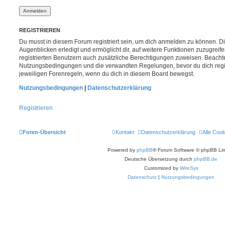
REGISTRIEREN
Du musst in diesem Forum registriert sein, um dich anmelden zu können. Di
Augenblicken erledigt und ermöglicht dir, auf weitere Funktionen zuzugreif
registrierten Benutzern auch zusätzliche Berechtigungen zuweisen. Beachte
Nutzungsbedingungen und die verwandten Regelungen, bevor du dich registr
jeweiligen Forenregeln, wenn du dich in diesem Board bewegst.
Nutzungsbedingungen
|
Datenschutzerklärung
Registrieren
Foren-Übersicht
Kontakt
Datenschutzerklärung
Alle Coo
Powered by
phpBB
® Forum Software © phpBB Lim
Deutsche Übersetzung durch
phpBB.de
Customized by
WireSys
Datenschutz
|
Nutzungsbedingungen