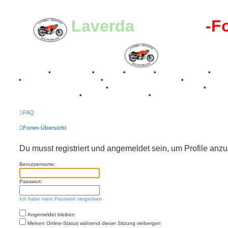
Laverda
-Register
-F
Breganze
•
Geschichte
•
Stories
•
Videos
•
Registertreffen
•
Kale
•
Valle San Liberale 1996
•
Raduno Mondiale 1997
•
Retro Classic Stuttgart 2016
•
Laverda Museum Lisse 2017
•
70 Jahre Feier 2019
•
75 Jahre Feier 2024
•
FAQ
Foren-Übersicht
Du musst registriert und angemeldet sein, um Profile anz
Benutzername:
Passwort:
Ich habe mein Passwort vergessen
Angemeldet bleiben
Meinen Online-Status während dieser Sitzung verbergen