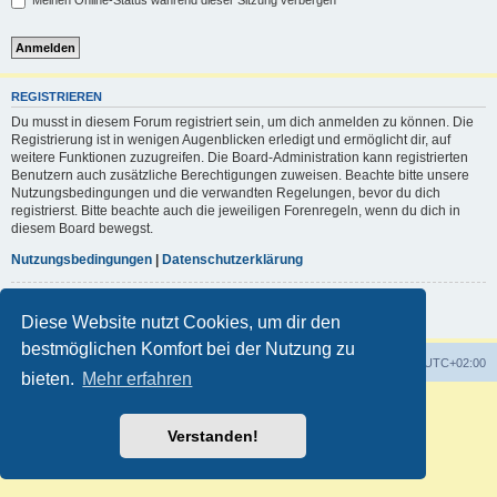
Meinen Online-Status während dieser Sitzung verbergen
REGISTRIEREN
Du musst in diesem Forum registriert sein, um dich anmelden zu können. Die
Registrierung ist in wenigen Augenblicken erledigt und ermöglicht dir, auf
weitere Funktionen zuzugreifen. Die Board-Administration kann registrierten
Benutzern auch zusätzliche Berechtigungen zuweisen. Beachte bitte unsere
Nutzungsbedingungen und die verwandten Regelungen, bevor du dich
registrierst. Bitte beachte auch die jeweiligen Forenregeln, wenn du dich in
diesem Board bewegst.
Nutzungsbedingungen
|
Datenschutzerklärung
Registrieren
Diese Website nutzt Cookies, um dir den
bestmöglichen Komfort bei der Nutzung zu
Foren-Übersicht
Alle Zeiten sind
UTC+02:00
bieten.
Mehr erfahren
Powered by
phpBB
® Forum Software © phpBB Limited
Deutsche Übersetzung durch
phpBB.de
Verstanden!
Customized by
WireSys
Datenschutz
|
Nutzungsbedingungen