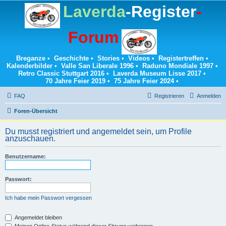
Laverda
-Register
-
Forum
Breganze
•
Geschichte
•
Stories
•
Videos
•
Registertreffen
•
Kalenderbilder
•
Valle San Liberale 1996
•
Raduno Mondiale 1997
•
Retro Classic Stuttgart 2016
•
Laverda Museum Lisse 2017
•
70 Jahre Feier 2019
•
75 Jahre Feier 2024
•
FAQ
Registrieren
Anmelden
Foren-Übersicht
Du musst registriert und angemeldet sein, um Profile
anzuschauen.
Benutzername:
Passwort:
Ich habe mein Passwort vergessen
Angemeldet bleiben