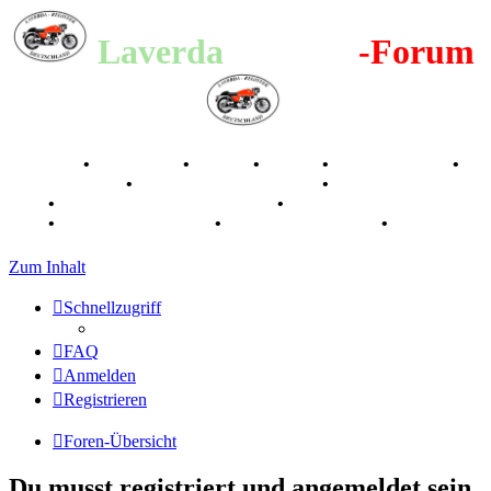
Laverda
-Register
-Forum
Breganze
•
Geschichte
•
Stories
•
Videos
•
Registertreffen
•
Kalenderbilder
•
Valle San Liberale 1996
•
Raduno Mondiale
1997
•
Retro Classic Stuttgart 2016
•
Laverda Museum Lisse
2017
•
70 Jahre Feier 2019
•
75 Jahre Feier 2024
•
Zum Inhalt
Schnellzugriff
FAQ
Anmelden
Registrieren
Foren-Übersicht
Du musst registriert und angemeldet sein,