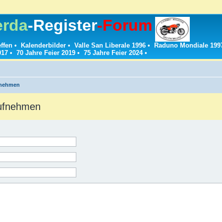
erda
-Register
-Forum
effen
•
Kalenderbilder
•
Valle San Liberale 1996
•
Raduno Mondiale 199
017
•
70 Jahre Feier 2019
•
75 Jahre Feier 2024
•
fnehmen
aufnehmen