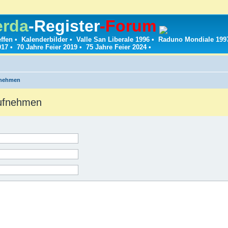
erda
-Register
-Forum
effen
•
Kalenderbilder
•
Valle San Liberale 1996
•
Raduno Mondiale 199
017
•
70 Jahre Feier 2019
•
75 Jahre Feier 2024
•
fnehmen
aufnehmen