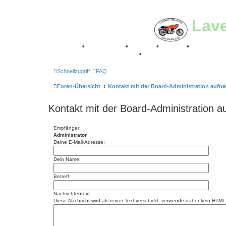
Lav
Breganze
•
Geschichte
•
Stories
•
Videos
•
Registertr
Retro Classic Stuttgart 2016
•
Laverda Museum Lisse 2
Schnellzugriff
FAQ
Foren-Übersicht
Kontakt mit der Board-Administration auf
Kontakt mit der Board-Administration 
Empfänger:
Administrator
Deine E-Mail-Adresse:
Dein Name:
Betreff:
Nachrichtentext:
Diese Nachricht wird als reiner Text verschickt, verwende daher kein HT