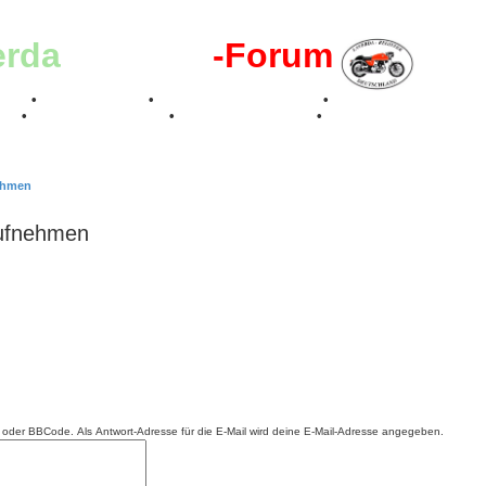
erda
-Register
-Forum
effen
•
Kalenderbilder
•
Valle San Liberale 1996
•
Raduno Mondiale 199
017
•
70 Jahre Feier 2019
•
75 Jahre Feier 2024
•
nehmen
aufnehmen
ML oder BBCode. Als Antwort-Adresse für die E-Mail wird deine E-Mail-Adresse angegeben.