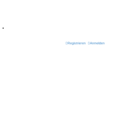
7
•
Registrieren
Anmelden