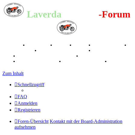
Laverda
-Register
-Forum
Breganze
•
Geschichte
•
Stories
•
Videos
•
Registertreffen
•
Kalenderbilder
•
Valle San Liberale 1996
•
Raduno Mondiale
1997
•
Retro Classic Stuttgart 2016
•
Laverda Museum Lisse
2017
•
70 Jahre Feier 2019
•
75 Jahre Feier 2024
•
Zum Inhalt
Schnellzugriff
FAQ
Anmelden
Registrieren
Foren-Übersicht
Kontakt mit der Board-Administration
aufnehmen