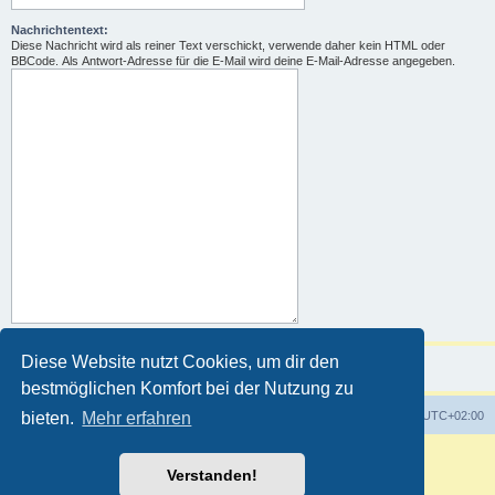
Nachrichtentext:
Diese Nachricht wird als reiner Text verschickt, verwende daher kein HTML oder
BBCode. Als Antwort-Adresse für die E-Mail wird deine E-Mail-Adresse angegeben.
Diese Website nutzt Cookies, um dir den
bestmöglichen Komfort bei der Nutzung zu
Foren-Übersicht
Alle Zeiten sind
UTC+02:00
bieten.
Mehr erfahren
Powered by
phpBB
® Forum Software © phpBB Limited
Verstanden!
Deutsche Übersetzung durch
phpBB.de
Customized by
WireSys