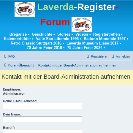
Laverda
-Register
-
Forum
Breganze
•
Geschichte
•
Stories
•
Videos
•
Registertreffen
•
Kalenderbilder
•
Valle San Liberale 1996
•
Raduno Mondiale 1997
•
Retro Classic Stuttgart 2016
•
Laverda Museum Lisse 2017
•
70 Jahre Feier 2019
•
75 Jahre Feier 2024
•
FAQ
Registrieren
Anmelden
Foren-Übersicht
Kontakt mit der Board-Administration aufnehmen
Kontakt mit der Board-Administration aufnehmen
Empfänger:
Administrator
Deine E-Mail-Adresse:
Dein Name:
Betreff: