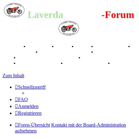
Laverda
-Register
-Forum
Breganze
•
Geschichte
•
Stories
•
Videos
•
Registertreffen
•
Kalenderbilder
•
Valle San Liberale 1996
•
Raduno Mondiale
1997
•
Retro Classic Stuttgart 2016
•
Laverda Museum Lisse
2017
•
70 Jahre Feier 2019
•
75 Jahre Feier 2024
•
Zum Inhalt
Schnellzugriff
FAQ
Anmelden
Registrieren
Foren-Übersicht
Kontakt mit der Board-Administration
aufnehmen