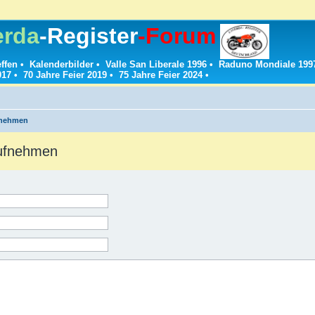
erda
-Register
-Forum
effen
•
Kalenderbilder
•
Valle San Liberale 1996
•
Raduno Mondiale 199
017
•
70 Jahre Feier 2019
•
75 Jahre Feier 2024
•
fnehmen
aufnehmen