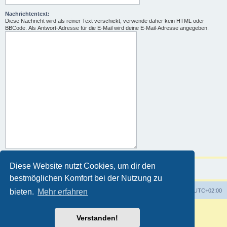
Nachrichtentext:
Diese Nachricht wird als reiner Text verschickt, verwende daher kein HTML oder
BBCode. Als Antwort-Adresse für die E-Mail wird deine E-Mail-Adresse angegeben.
Diese Website nutzt Cookies, um dir den
bestmöglichen Komfort bei der Nutzung zu
Foren-Übersicht
Alle Zeiten sind
UTC+02:00
bieten.
Mehr erfahren
Powered by
phpBB
® Forum Software © phpBB Limited
Verstanden!
Deutsche Übersetzung durch
phpBB.de
Customized by
WireSys