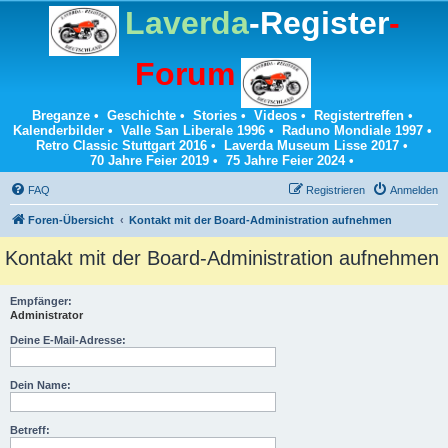
Laverda
-Register
-
Forum
Breganze
•
Geschichte
•
Stories
•
Videos
•
Registertreffen
•
Kalenderbilder
•
Valle San Liberale 1996
•
Raduno Mondiale 1997
•
Retro Classic Stuttgart 2016
•
Laverda Museum Lisse 2017
•
70 Jahre Feier 2019
•
75 Jahre Feier 2024
•
FAQ
Registrieren
Anmelden
Foren-Übersicht
Kontakt mit der Board-Administration aufnehmen
Kontakt mit der Board-Administration aufnehmen
Empfänger:
Administrator
Deine E-Mail-Adresse:
Dein Name:
Betreff: