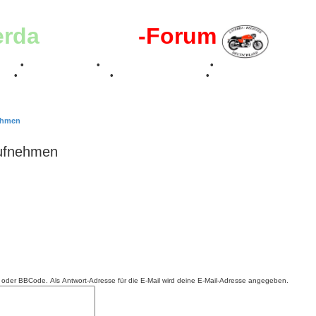
erda
-Register
-Forum
effen
•
Kalenderbilder
•
Valle San Liberale 1996
•
Raduno Mondiale 199
017
•
70 Jahre Feier 2019
•
75 Jahre Feier 2024
•
nehmen
aufnehmen
ML oder BBCode. Als Antwort-Adresse für die E-Mail wird deine E-Mail-Adresse angegeben.