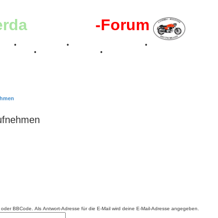
erda
-Register
-Forum
effen
•
Kalenderbilder
•
Valle San Liberale 1996
•
Raduno Mondiale 199
 Feier 2019
•
75 Jahre Feier 2024
•
nehmen
aufnehmen
ML oder BBCode. Als Antwort-Adresse für die E-Mail wird deine E-Mail-Adresse angegeben.