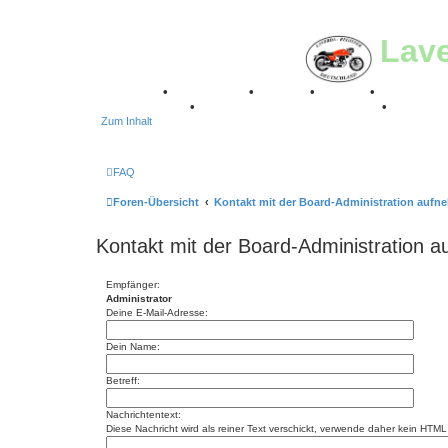
Lav
Breganze
•
Geschichte
•
Stories
•
Videos
•
Registertr
Stuttgart 2016
•
Laverda Museum Lisse 2017
•
70 Jahre
Zum Inhalt
FAQ
Foren-Übersicht
Kontakt mit der Board-Administration auf
Kontakt mit der Board-Administration 
Empfänger:
Administrator
Deine E-Mail-Adresse:
Dein Name:
Betreff:
Nachrichtentext:
Diese Nachricht wird als reiner Text verschickt, verwende daher kein HT