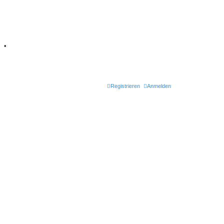
7
•
Retro Classic
Registrieren
Anmelden