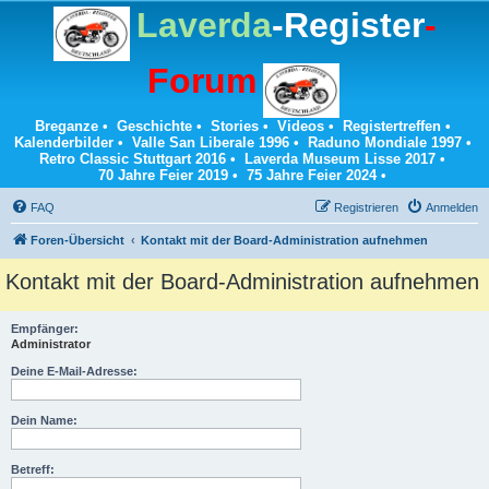
Laverda
-Register
-
Forum
Breganze
•
Geschichte
•
Stories
•
Videos
•
Registertreffen
•
Kalenderbilder
•
Valle San Liberale 1996
•
Raduno Mondiale 1997
•
Retro Classic Stuttgart 2016
•
Laverda Museum Lisse 2017
•
70 Jahre Feier 2019
•
75 Jahre Feier 2024
•
FAQ
Registrieren
Anmelden
Foren-Übersicht
Kontakt mit der Board-Administration aufnehmen
Kontakt mit der Board-Administration aufnehmen
Empfänger:
Administrator
Deine E-Mail-Adresse:
Dein Name:
Betreff: