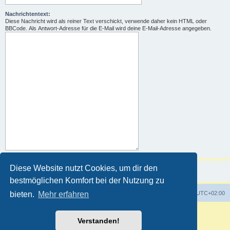
Nachrichtentext:
Diese Nachricht wird als reiner Text verschickt, verwende daher kein HTML oder
BBCode. Als Antwort-Adresse für die E-Mail wird deine E-Mail-Adresse angegeben.
Diese Website nutzt Cookies, um dir den
bestmöglichen Komfort bei der Nutzung zu
Foren-Übersicht
Alle Zeiten sind
UTC+02:00
bieten.
Mehr erfahren
Powered by
phpBB
® Forum Software © phpBB Limited
Verstanden!
Deutsche Übersetzung durch
phpBB.de
Customized by
WireSys