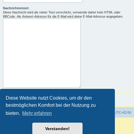
Nachrichtentext:
Diese Nachricht wird als reiner Text verschickt, verwende daher kein HTML oder
BBCode. Als Antwort-Adresse für die E-Mail wird deine E-Mail-Adresse angegeben.
Diese Website nutzt Cookies, um dir den
bestmöglichen Komfort bei der Nutzung zu
Foren-Übersicht
Alle Zeiten sind
UTC+02:00
bieten.
Mehr erfahren
Powered by
phpBB
® Forum Software © phpBB Limited
Verstanden!
Deutsche Übersetzung durch
phpBB.de
Customized by
WireSys