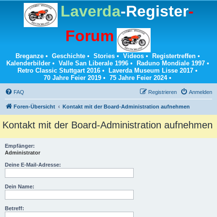
Laverda
-Register
-
Forum
Breganze
•
Geschichte
•
Stories
•
Videos
•
Registertreffen
•
Kalenderbilder
•
Valle San Liberale 1996
•
Raduno Mondiale 1997
•
Retro Classic Stuttgart 2016
•
Laverda Museum Lisse 2017
•
70 Jahre Feier 2019
•
75 Jahre Feier 2024
•
FAQ
Registrieren
Anmelden
Foren-Übersicht
Kontakt mit der Board-Administration aufnehmen
Kontakt mit der Board-Administration aufnehmen
Empfänger:
Administrator
Deine E-Mail-Adresse:
Dein Name:
Betreff: