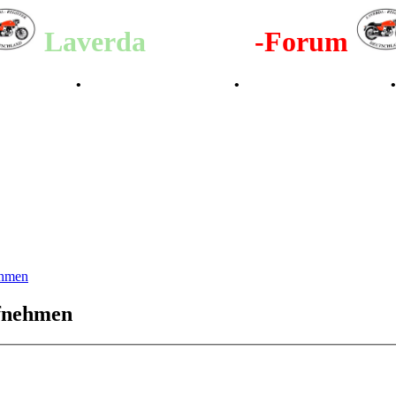
Laverda
-Register
-Forum
lenderbilder
•
Valle San Liberale 1996
•
Raduno Mondiale 1997
ehmen
ufnehmen