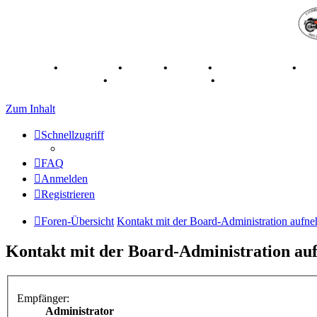
Breganze
•
Geschichte
•
Stories
•
Videos
•
Registertreffen
•
Ka
70 Jahre Feier 2019
•
75 Jahre Feier 2024
•
Zum Inhalt
Schnellzugriff
FAQ
Anmelden
Registrieren
Foren-Übersicht
Kontakt mit der Board-Administration aufn
Kontakt mit der Board-Administration a
Empfänger:
Administrator