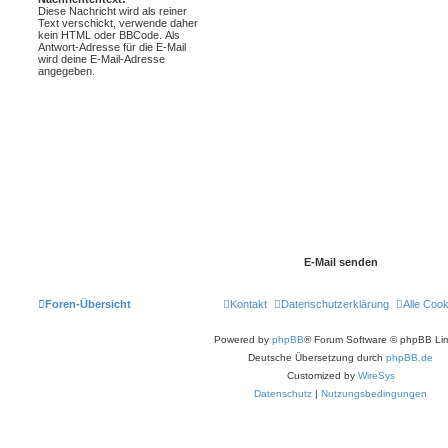
Diese Nachricht wird als reiner
Text verschickt, verwende daher
kein HTML oder BBCode. Als
Antwort-Adresse für die E-Mail
wird deine E-Mail-Adresse
angegeben.
Foren-Übersicht
Kontakt
Datenschutzerklärung
Alle Coo
Powered by
phpBB
® Forum Software © phpBB Lim
Deutsche Übersetzung durch
phpBB.de
Customized by
WireSys
Datenschutz
|
Nutzungsbedingungen