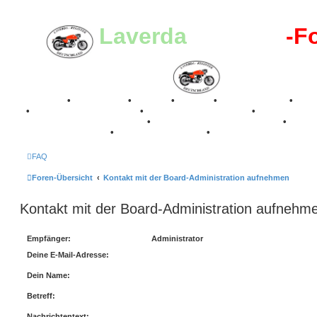
Laverda
-Register
-F
Breganze
•
Geschichte
•
Stories
•
Videos
•
Registertreffen
•
Kale
•
Valle San Liberale 1996
•
Raduno Mondiale 1997
•
Retro Classic Stuttgart 2016
•
Laverda Museum Lisse 2017
•
70 Jahre Feier 2019
•
75 Jahre Feier 2024
•
FAQ
Foren-Übersicht
Kontakt mit der Board-Administration aufnehmen
Kontakt mit der Board-Administration aufnehm
Empfänger:
Administrator
Deine E-Mail-Adresse:
Dein Name:
Betreff:
Nachrichtentext: