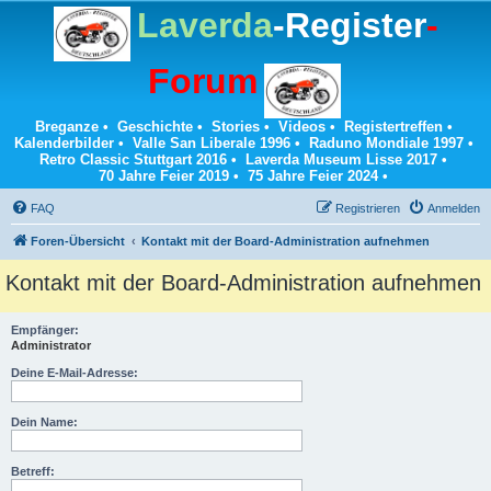
Laverda
-Register
-
Forum
Breganze
•
Geschichte
•
Stories
•
Videos
•
Registertreffen
•
Kalenderbilder
•
Valle San Liberale 1996
•
Raduno Mondiale 1997
•
Retro Classic Stuttgart 2016
•
Laverda Museum Lisse 2017
•
70 Jahre Feier 2019
•
75 Jahre Feier 2024
•
FAQ
Registrieren
Anmelden
Foren-Übersicht
Kontakt mit der Board-Administration aufnehmen
Kontakt mit der Board-Administration aufnehmen
Empfänger:
Administrator
Deine E-Mail-Adresse:
Dein Name:
Betreff: