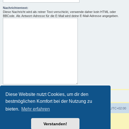
Nachrichtentext:
Diese Nachricht wird als reiner Text verschickt, verwende daher kein HTML oder
BBCode. Als Antwort-Adresse für die E-Mail wird deine E-Mail-Adresse angegeben.
Diese Website nutzt Cookies, um dir den
bestmöglichen Komfort bei der Nutzung zu
Foren-Übersicht
Alle Zeiten sind
UTC+02:00
bieten.
Mehr erfahren
Powered by
phpBB
® Forum Software © phpBB Limited
Verstanden!
Deutsche Übersetzung durch
phpBB.de
Customized by
WireSys