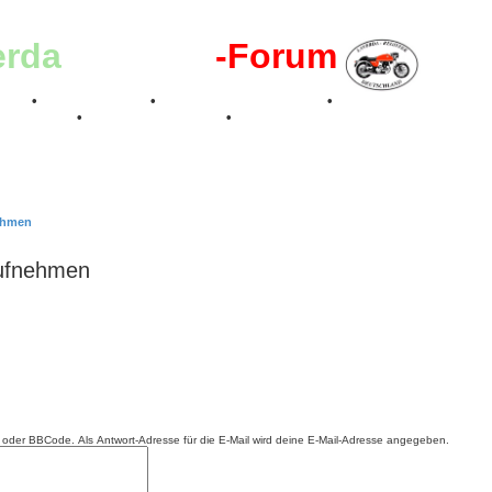
erda
-Register
-Forum
effen
•
Kalenderbilder
•
Valle San Liberale 1996
•
Raduno Mondiale 199
 Feier 2019
•
75 Jahre Feier 2024
•
nehmen
aufnehmen
ML oder BBCode. Als Antwort-Adresse für die E-Mail wird deine E-Mail-Adresse angegeben.