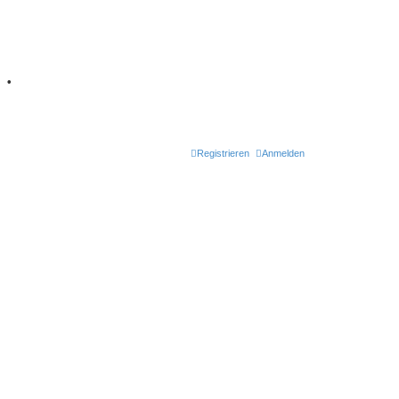
7
•
Retro Classic
Registrieren
Anmelden