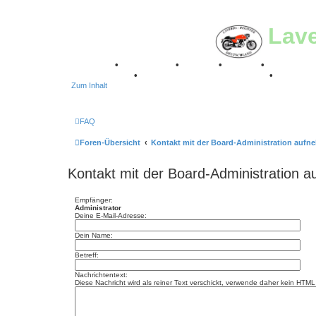
Lav
Breganze
•
Geschichte
•
Stories
•
Videos
•
Registertr
Stuttgart 2016
•
Laverda Museum Lisse 2017
•
70 Jahre
Zum Inhalt
FAQ
Foren-Übersicht
Kontakt mit der Board-Administration auf
Kontakt mit der Board-Administration 
Empfänger:
Administrator
Deine E-Mail-Adresse:
Dein Name:
Betreff:
Nachrichtentext:
Diese Nachricht wird als reiner Text verschickt, verwende daher kein HT