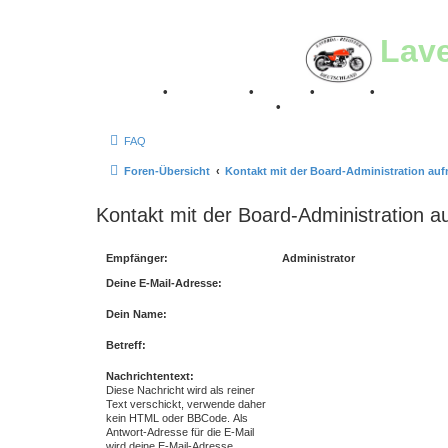
Lav
Breganze
•
Geschichte
•
Stories
•
Videos
•
Registertr
Retro Classic Stuttgart 2016
•
Laverda Museum Lisse 2
FAQ
Foren-Übersicht
Kontakt mit der Board-Administration au
Kontakt mit der Board-Administration 
Empfänger:
Administrator
Deine E-Mail-Adresse:
Dein Name:
Betreff:
Nachrichtentext:
Diese Nachricht wird als reiner
Text verschickt, verwende daher
kein HTML oder BBCode. Als
Antwort-Adresse für die E-Mail
wird deine E-Mail-Adresse