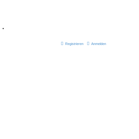
7
•
Registrieren
Anmelden