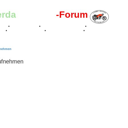
erda
-Register
-Forum
effen
•
Kalenderbilder
•
Valle San Liberale 1996
•
Raduno Mondiale 199
017
•
70 Jahre Feier 2019
•
75 Jahre Feier 2024
•
fnehmen
aufnehmen