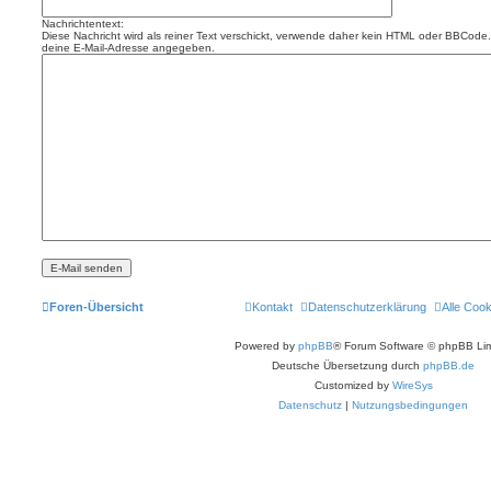
Nachrichtentext:
Diese Nachricht wird als reiner Text verschickt, verwende daher kein HTML oder BBCode. 
deine E-Mail-Adresse angegeben.
Foren-Übersicht
Kontakt
Datenschutzerklärung
Alle Coo
Powered by
phpBB
® Forum Software © phpBB Lim
Deutsche Übersetzung durch
phpBB.de
Customized by
WireSys
Datenschutz
|
Nutzungsbedingungen