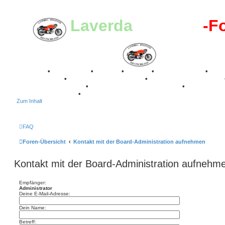
Laverda
-Register
-F
Breganze
•
Geschichte
•
Stories
•
Videos
•
Registertreffen
•
Kalenderbilder
•
Valle San Liberale 1996
•
Raduno Mondiale 1997
Classic Stuttgart 2016
•
Laverda Museum Lisse 2017
•
70 Jahre Fe
75 Jahre Feier 2024
•
Zum Inhalt
FAQ
Foren-Übersicht
Kontakt mit der Board-Administration aufnehmen
Kontakt mit der Board-Administration aufnehm
Empfänger:
Administrator
Deine E-Mail-Adresse:
Dein Name:
Betreff: