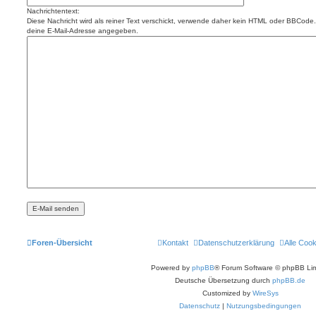
Nachrichtentext:
Diese Nachricht wird als reiner Text verschickt, verwende daher kein HTML oder BBCode. 
deine E-Mail-Adresse angegeben.
Foren-Übersicht
Kontakt
Datenschutzerklärung
Alle Coo
Powered by
phpBB
® Forum Software © phpBB Lim
Deutsche Übersetzung durch
phpBB.de
Customized by
WireSys
Datenschutz
|
Nutzungsbedingungen