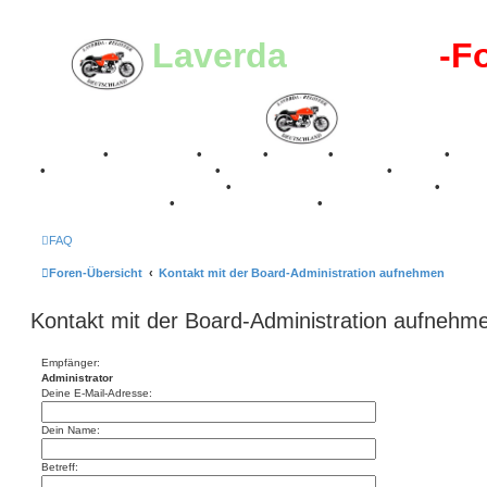
Laverda
-Register
-F
Breganze
•
Geschichte
•
Stories
•
Videos
•
Registertreffen
•
Kale
•
Valle San Liberale 1996
•
Raduno Mondiale 1997
•
Retro Classic Stuttgart 2016
•
Laverda Museum Lisse 2017
•
70 Jahre Feier 2019
•
75 Jahre Feier 2024
•
FAQ
Foren-Übersicht
Kontakt mit der Board-Administration aufnehmen
Kontakt mit der Board-Administration aufnehm
Empfänger:
Administrator
Deine E-Mail-Adresse:
Dein Name:
Betreff: