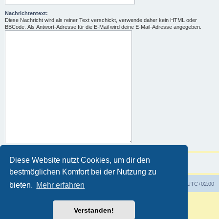
Nachrichtentext:
Diese Nachricht wird als reiner Text verschickt, verwende daher kein HTML oder
BBCode. Als Antwort-Adresse für die E-Mail wird deine E-Mail-Adresse angegeben.
Diese Website nutzt Cookies, um dir den
bestmöglichen Komfort bei der Nutzung zu
Foren-Übersicht
Alle Zeiten sind
UTC+02:00
bieten.
Mehr erfahren
Powered by
phpBB
® Forum Software © phpBB Limited
Verstanden!
Deutsche Übersetzung durch
phpBB.de
Customized by
WireSys