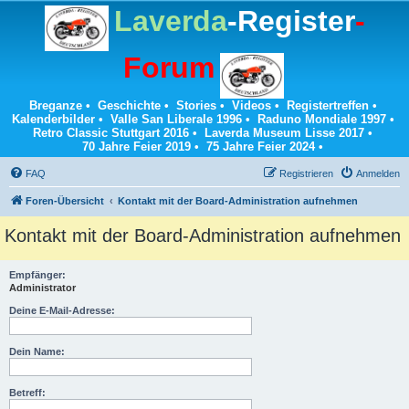
Laverda
-Register
-
Forum
Breganze
•
Geschichte
•
Stories
•
Videos
•
Registertreffen
•
Kalenderbilder
•
Valle San Liberale 1996
•
Raduno Mondiale 1997
•
Retro Classic Stuttgart 2016
•
Laverda Museum Lisse 2017
•
70 Jahre Feier 2019
•
75 Jahre Feier 2024
•
FAQ
Registrieren
Anmelden
Foren-Übersicht
Kontakt mit der Board-Administration aufnehmen
Kontakt mit der Board-Administration aufnehmen
Empfänger:
Administrator
Deine E-Mail-Adresse:
Dein Name:
Betreff: