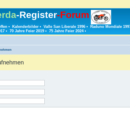
erda
-Register
-Forum
effen
•
Kalenderbilder
•
Valle San Liberale 1996
•
Raduno Mondiale 199
017
•
70 Jahre Feier 2019
•
75 Jahre Feier 2024
•
fnehmen
aufnehmen