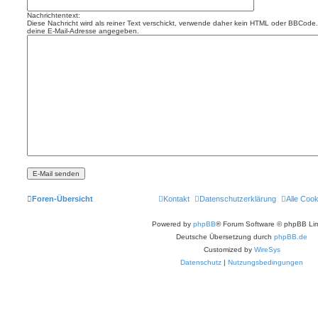
Nachrichtentext:
Diese Nachricht wird als reiner Text verschickt, verwende daher kein HTML oder BBCode. 
deine E-Mail-Adresse angegeben.
Foren-Übersicht
Kontakt
Datenschutzerklärung
Alle Coo
Powered by
phpBB
® Forum Software © phpBB Lim
Deutsche Übersetzung durch
phpBB.de
Customized by
WireSys
Datenschutz
|
Nutzungsbedingungen