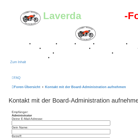
Laverda
-Register
-F
Breganze
•
Geschichte
•
Stories
•
Videos
•
Registertreffen
•
Kalenderbilder
•
Valle San Liberale 1996
•
Raduno Mondiale 1997
Classic Stuttgart 2016
•
Laverda Museum Lisse 2017
•
70 Jahre Fe
75 Jahre Feier 2024
•
Zum Inhalt
FAQ
Foren-Übersicht
Kontakt mit der Board-Administration aufnehmen
Kontakt mit der Board-Administration aufnehm
Empfänger:
Administrator
Deine E-Mail-Adresse:
Dein Name:
Betreff: