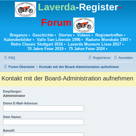
Laverda
-Register
-
Forum
Breganze
•
Geschichte
•
Stories
•
Videos
•
Registertreffen
•
Kalenderbilder
•
Valle San Liberale 1996
•
Raduno Mondiale 1997
•
Retro Classic Stuttgart 2016
•
Laverda Museum Lisse 2017
•
70 Jahre Feier 2019
•
75 Jahre Feier 2024
•
FAQ
Registrieren
Anmelden
Foren-Übersicht
Kontakt mit der Board-Administration aufnehmen
Kontakt mit der Board-Administration aufnehmen
Empfänger:
Administrator
Deine E-Mail-Adresse:
Dein Name:
Betreff: