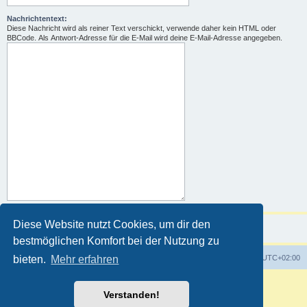
Nachrichtentext:
Diese Nachricht wird als reiner Text verschickt, verwende daher kein HTML oder
BBCode. Als Antwort-Adresse für die E-Mail wird deine E-Mail-Adresse angegeben.
Diese Website nutzt Cookies, um dir den
bestmöglichen Komfort bei der Nutzung zu
Foren-Übersicht
Alle Zeiten sind
UTC+02:00
bieten.
Mehr erfahren
Powered by
phpBB
® Forum Software © phpBB Limited
Verstanden!
Deutsche Übersetzung durch
phpBB.de
Customized by
WireSys