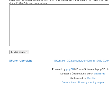
Diese Nachricht wird als reiner Text verschickt, verwende daher kein HTML oder BBCode. 
deine E-Mail-Adresse angegeben.
Foren-Übersicht
Kontakt
Datenschutzerklärung
Alle Coo
Powered by
phpBB
® Forum Software © phpBB Lim
Deutsche Übersetzung durch
phpBB.de
Customized by
WireSys
Datenschutz
|
Nutzungsbedingungen