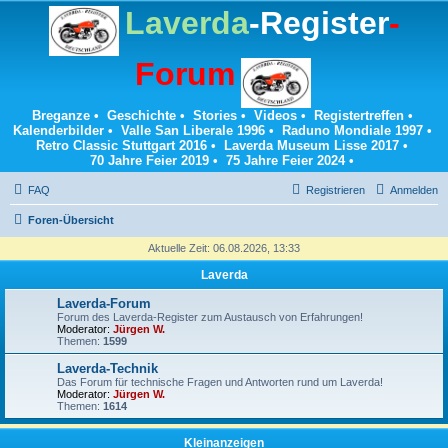
Laverda
-Register
-
Forum
Breganze
•
Geschichte
•
Stories
•
Videos
•
Registertreffen
•
Kalenderbilder
•
Valle San Liberale 1996
•
Raduno Mondiale 1997
•
Retro Classic Stuttgart 2016
•
Laverda Museum Lisse 2017
•
70 Jahre Feier 2019
•
75 Jahre Feier 2024
•
FAQ
Registrieren
Anmelden
Foren-Übersicht
Aktuelle Zeit: 06.08.2026, 13:33
Laverda
Laverda-Forum
Forum des Laverda-Register zum Austausch von Erfahrungen!
Moderator:
Jürgen W.
Themen:
1599
Laverda-Technik
Das Forum für technische Fragen und Antworten rund um Laverda!
Moderator:
Jürgen W.
Themen:
1614
Kleinanzeigen