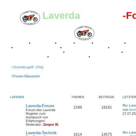
Laverda
-Register
-F
Breganze
•
Geschichte
•
Stories
•
Videos
•
Registertreffen
•
Kale
•
Valle San Liberale 1996
•
Raduno Mondiale 1997
•
Retro Classic Stuttgart 2016
•
Laverda Museum Lisse 2017
•
70 Jahre Feier 2019
•
75 Jahre Feier 2024
•
Schnellzugriff
FAQ
Foren-Übersicht
LAVERDA
THEMEN
BEITRÄGE
LETZTER
L
Laverda-Forum
Re: Lav
T
B
1599
18181
e
von
donv
Forum des Laverda-
t
Register zum
27.07.20
h
e
z
Austausch von
t
Erfahrungen!
e
i
e
Moderator:
Jürgen W.
r
m
t
B
L
Laverda-Technik
Re: Lav
T
B
1614
14575
e
e