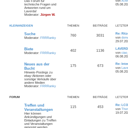
von
ATA
Das Forum für
i
e
r
t
technische Fragen und
05.08.20
t
h
e
z
Antworten rund um
r
n
ä
t
Laverda!
a
e
i
e
Moderator:
Jürgen W.
g
r
g
m
t
B
e
e
KLEINANZEIGEN
THEMEN
BEITRÄGE
LETZTER
i
e
r
t
L
Suche
Re: Ritz
r
T
B
760
n
3031
ä
e
a
von
donv
Moderator:
FRRRanky
t
g
29.07.20
h
e
g
z
t
L
Biete
LAVERDA
e
i
T
B
e
402
1136
e
e
von
ciao
Moderator:
FRRRanky
r
t
06.08.20
m
t
B
h
e
z
e
t
L
Neues aus der
Re: Int
i
e
r
e
i
T
B
175
673
e
e
t
von
Lave
Bucht
r
t
r
05.08.20
n
ä
Hinweis-Postings zu
m
t
B
h
e
z
a
ebay-Aktionen oder
e
t
g
sonstige Verkäufe über
i
g
e
r
e
i
e
andere Medien
t
r
Moderator:
FRRRanky
r
e
n
ä
m
t
B
a
e
g
i
g
e
r
FORUM
THEMEN
BEITRÄGE
LETZTER
t
r
e
n
ä
a
L
Treffen und
Re: LCO
T
B
115
453
g
e
von
Tho
Veranstaltungen
g
t
19.07.20
Hier können
h
e
z
Ankündigungen und
e
t
Einladungen zu Treffen
e
i
e
und Veranstaltungen
r
gepostet werden.