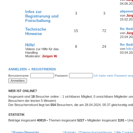
t
04.06.20
e
h
e
z
t
L
Infos zur
allgeme
e
i
T
B
3
3
e
e
von
Jür
Registrierung und
r
t
15.02.20
Freischaltung
m
t
B
h
e
z
e
t
i
e
r
e
i
L
Technische
e
Re: Bed
T
B
15
72
t
e
r
von
Jür
Hinweise
r
n
ä
t
m
t
B
23.04.20
h
e
a
z
e
g
t
i
g
e
r
L
Hilfe!
Re: Bed
e
i
T
B
8
24
e
t
e
von
felix
Videos zur Hilfe für das
r
r
e
n
ä
t
Handling
03.04.20
m
t
B
h
e
a
z
Moderator:
Jürgen W.
e
g
t
g
i
e
r
e
i
e
t
r
e
r
n
ä
ANMELDEN
•
REGISTRIEREN
m
t
B
a
e
g
Benutzername:
Passwort:
Ich habe mein Passwort ver
i
g
e
r
t
r
e
n
ä
a
g
WER IST ONLINE?
g
Insgesamt sind
18
Besucher online :: 1 sichtbares Mitglied, 0 unsichtbare Mitglieder u
e
Besuchern der letzten 5 Minuten)
Der Besucherrekord liegt bei
554
Besuchern, die am 28.04.2024, 05:37 gleichzeitig onl
STATISTIK
Beiträge insgesamt
40819
• Themen insgesamt
5227
• Mitglieder insgesamt
1191
• Uns
Foren-Übersicht
Kontakt
Datenschutzerklärung
Alle Cookie