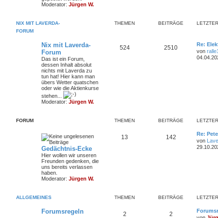
m
t
B
Moderator:
Jürgen W.
e
i
e
r
t
NIX MIT LAVERDA-
THEMEN
BEITRÄGE
LETZTER
r
n
ä
a
FORUM
g
g
L
Nix mit Laverda-
Re: Elek
T
B
524
2510
e
von
rall
Forum
e
t
04.04.20
Das ist ein Forum,
h
e
z
dessen Inhalt absolut
t
nichts mit Laverda zu
e
i
e
tun hat! Hier kann man
r
übers Wetter quatschen
m
t
B
oder wie die Aktienkurse
e
stehen...
i
e
r
Moderator:
Jürgen W.
t
r
n
ä
a
g
FORUM
THEMEN
BEITRÄGE
LETZTER
g
L
Re: Pet
e
T
B
13
142
e
von
Lave
t
29.10.20
Gedächtnis-Ecke
h
e
z
Hier wollen wir unseren
t
Freunden gedenken, die
e
i
e
uns bereits verlassen
r
haben.
m
t
B
Moderator:
Jürgen W.
e
i
e
r
t
ALLGEMEINES
THEMEN
BEITRÄGE
r
LETZTER
n
ä
a
g
L
Forumsregeln
Forumsr
g
T
B
2
2
e
von
Jür