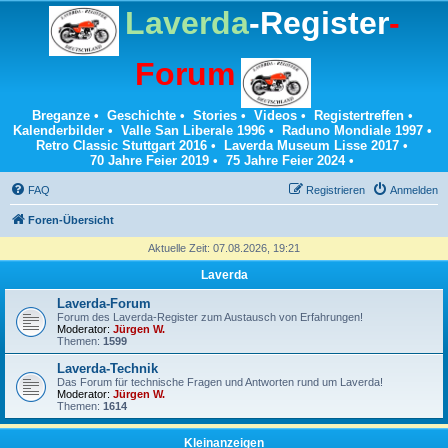
Laverda
-Register
-
Forum
Breganze
•
Geschichte
•
Stories
•
Videos
•
Registertreffen
•
Kalenderbilder
•
Valle San Liberale 1996
•
Raduno Mondiale 1997
•
Retro Classic Stuttgart 2016
•
Laverda Museum Lisse 2017
•
70 Jahre Feier 2019
•
75 Jahre Feier 2024
•
FAQ
Registrieren
Anmelden
Foren-Übersicht
Aktuelle Zeit: 07.08.2026, 19:21
Laverda
Laverda-Forum
Forum des Laverda-Register zum Austausch von Erfahrungen!
Moderator:
Jürgen W.
Themen:
1599
Laverda-Technik
Das Forum für technische Fragen und Antworten rund um Laverda!
Moderator:
Jürgen W.
Themen:
1614
Kleinanzeigen