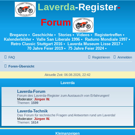
Laverda
-Register
-
Forum
Breganze
•
Geschichte
•
Stories
•
Videos
•
Registertreffen
•
Kalenderbilder
•
Valle San Liberale 1996
•
Raduno Mondiale 1997
•
Retro Classic Stuttgart 2016
•
Laverda Museum Lisse 2017
•
70 Jahre Feier 2019
•
75 Jahre Feier 2024
•
FAQ
Registrieren
Anmelden
Foren-Übersicht
Aktuelle Zeit: 06.08.2026, 22:42
Laverda
Laverda-Forum
Forum des Laverda-Register zum Austausch von Erfahrungen!
Moderator:
Jürgen W.
Themen:
1599
Laverda-Technik
Das Forum für technische Fragen und Antworten rund um Laverda!
Moderator:
Jürgen W.
Themen:
1614
Kleinanzeigen