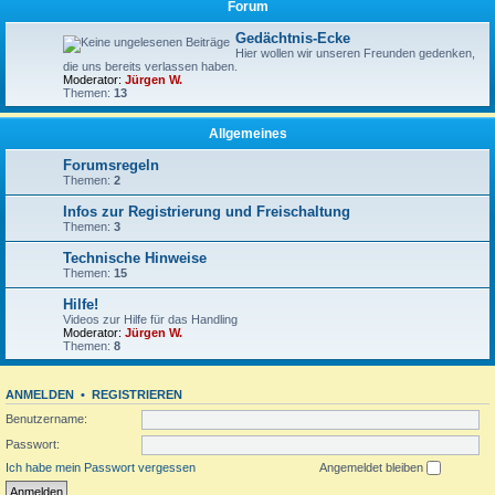
Forum
Gedächtnis-Ecke
Hier wollen wir unseren Freunden gedenken,
die uns bereits verlassen haben.
Moderator:
Jürgen W.
Themen:
13
Allgemeines
Forumsregeln
Themen:
2
Infos zur Registrierung und Freischaltung
Themen:
3
Technische Hinweise
Themen:
15
Hilfe!
Videos zur Hilfe für das Handling
Moderator:
Jürgen W.
Themen:
8
ANMELDEN
•
REGISTRIEREN
Benutzername:
Passwort:
Ich habe mein Passwort vergessen
Angemeldet bleiben