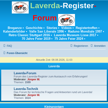
Laverda
-Register
-
Forum
Breganze
•
Geschichte
•
Stories
•
Videos
•
Registertreffen
•
Kalenderbilder
•
Valle San Liberale 1996
•
Raduno Mondiale 1997
•
Retro Classic Stuttgart 2016
•
Laverda Museum Lisse 2017
•
70 Jahre Feier 2019
•
75 Jahre Feier 2024
•
FAQ
Registrieren
Anmelden
Foren-Übersicht
Aktuelle Zeit: 08.08.2026, 11:03
Laverda
Laverda-Forum
Forum des Laverda-Register zum Austausch von Erfahrungen!
Moderator:
Jürgen W.
Themen:
1599
Laverda-Technik
Das Forum für technische Fragen und Antworten rund um Laverda!
Moderator:
Jürgen W.
Themen:
1614
Kleinanzeigen