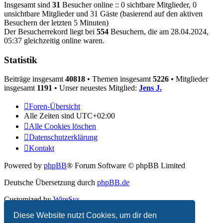
Insgesamt sind
31
Besucher online :: 0 sichtbare Mitglieder, 0
unsichtbare Mitglieder und 31 Gäste (basierend auf den aktiven
Besuchern der letzten 5 Minuten)
Der Besucherrekord liegt bei
554
Besuchern, die am 28.04.2024,
05:37 gleichzeitig online waren.
Statistik
Beiträge insgesamt
40818
• Themen insgesamt
5226
• Mitglieder
insgesamt
1191
• Unser neuestes Mitglied:
Jens J.
Foren-Übersicht
Alle Zeiten sind
UTC+02:00
Alle Cookies löschen
Datenschutzerklärung
Kontakt
Powered by
phpBB
® Forum Software © phpBB Limited
Deutsche Übersetzung durch
phpBB.de
Customized by
WireSys
Diese Website nutzt Cookies, um dir den
Datenschutz
|
Nutzungsbedingungen