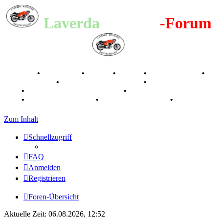
Laverda
-Register
-Forum
Breganze
•
Geschichte
•
Stories
•
Videos
•
Registertreffen
•
Kalenderbilder
•
Valle San Liberale 1996
•
Raduno Mondiale
1997
•
Retro Classic Stuttgart 2016
•
Laverda Museum Lisse
2017
•
70 Jahre Feier 2019
•
75 Jahre Feier 2024
•
Zum Inhalt
Schnellzugriff
FAQ
Anmelden
Registrieren
Foren-Übersicht
Aktuelle Zeit: 06.08.2026, 12:52