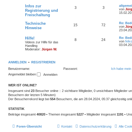
h
e
z
e
t
L
Infos zur
allgeme
T
B
3
3
e
i
e
e
von
Jür
Registrierung und
r
t
15.02.20
Freischaltung
h
e
m
t
B
z
e
t
e
i
i
L
Technische
e
r
e
Re: Bed
T
B
15
72
t
e
r
von
Jür
Hinweise
r
t
m
t
B
23.04.20
n
ä
h
e
a
z
e
g
t
i
L
Hilfe!
e
r
Re: Bed
g
T
B
8
24
e
i
e
t
e
von
felix
Videos zur Hilfe für das
r
r
t
03.04.20
n
ä
Handling
e
h
e
m
t
B
a
z
Moderator:
Jürgen W.
e
g
t
g
e
i
i
e
r
e
t
r
e
r
ANMELDEN
•
REGISTRIEREN
m
t
B
n
ä
a
e
Benutzername:
Passwort:
Ich habe mein
g
i
e
r
g
t
Angemeldet bleiben
r
n
ä
e
a
g
WER IST ONLINE?
g
Insgesamt sind
23
Besucher online :: 2 sichtbare Mitglieder, 0 unsichtbare Mitglieder 
e
Besuchern der letzten 5 Minuten)
Der Besucherrekord liegt bei
554
Besuchern, die am 28.04.2024, 05:37 gleichzeitig onl
STATISTIK
Beiträge insgesamt
40820
• Themen insgesamt
5227
• Mitglieder insgesamt
1191
• Uns
Foren-Übersicht
Kontakt
Datenschutzerklärung
Alle Coo