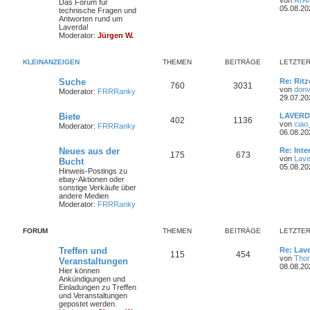
Das Forum für
i
e
r
t
05.08.20
technische Fragen und
t
h
e
z
Antworten rund um
r
n
ä
t
Laverda!
a
e
i
e
Moderator:
Jürgen W.
g
r
g
m
t
B
e
e
KLEINANZEIGEN
THEMEN
BEITRÄGE
LETZTER
i
e
r
t
L
Suche
Re: Ritz
r
T
B
760
n
3031
ä
e
von
donv
a
Moderator:
FRRRanky
t
29.07.20
g
h
e
g
z
t
L
Biete
LAVERDA
T
B
402
1136
e
i
e
e
e
von
ciao
Moderator:
FRRRanky
r
t
06.08.20
h
e
m
t
B
z
e
t
L
Neues aus der
Re: Int
T
B
175
673
e
i
i
e
r
e
e
von
Lave
Bucht
t
r
t
05.08.20
Hinweis-Postings zu
h
e
r
m
t
B
n
ä
z
ebay-Aktionen oder
a
e
t
sonstige Verkäufe über
g
e
i
i
e
r
e
g
andere Medien
t
r
Moderator:
FRRRanky
r
m
t
B
n
ä
e
a
e
g
i
e
r
g
FORUM
THEMEN
BEITRÄGE
LETZTER
t
r
n
ä
e
a
L
Treffen und
Re: Lav
T
B
115
454
g
e
von
Tho
Veranstaltungen
g
t
08.08.20
Hier können
h
e
z
Ankündigungen und
e
t
Einladungen zu Treffen
e
i
e
und Veranstaltungen
r
gepostet werden.
m
t
B