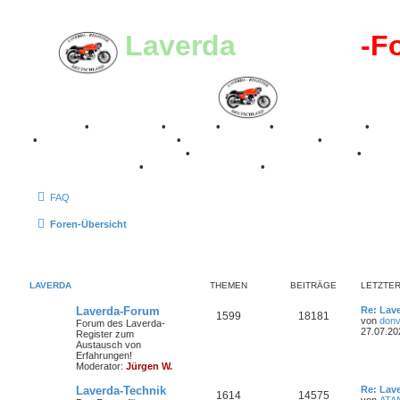
Laverda
-Register
-F
Breganze
•
Geschichte
•
Stories
•
Videos
•
Registertreffen
•
Kale
•
Valle San Liberale 1996
•
Raduno Mondiale 1997
•
Retro Classic Stuttgart 2016
•
Laverda Museum Lisse 2017
•
70 Jahre Feier 2019
•
75 Jahre Feier 2024
•
FAQ
Foren-Übersicht
LAVERDA
THEMEN
BEITRÄGE
LETZTER
L
Laverda-Forum
Re: Lav
T
B
1599
18181
e
von
donv
Forum des Laverda-
t
27.07.20
Register zum
h
e
z
Austausch von
t
Erfahrungen!
e
i
e
Moderator:
Jürgen W.
r
m
t
B
L
Laverda-Technik
Re: Lav
T
B
1614
14575
e
e
von
ATA