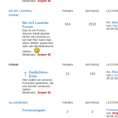
Moderator:
Jürgen W.
e
i
e
r
t
NIX MIT LAVERDA-
THEMEN
BEITRÄGE
LETZTER
r
n
ä
a
FORUM
g
g
L
Nix mit Laverda-
Re: Elek
T
B
524
2510
e
von
rall
Forum
e
t
04.04.20
Das ist ein Forum,
h
e
z
dessen Inhalt absolut
t
nichts mit Laverda zu
e
i
e
tun hat! Hier kann man
r
übers Wetter quatschen
m
t
B
oder wie die Aktienkurse
e
i
e
r
stehen...
t
Moderator:
Jürgen W.
r
n
ä
a
g
FORUM
THEMEN
BEITRÄGE
g
LETZTER
e
L
Gedächtnis-
Re: Pet
T
B
13
142
e
von
Lave
Ecke
t
29.10.20
Hier wollen wir unseren
h
e
z
Freunden gedenken, die
t
uns bereits verlassen
e
i
e
haben.
r
Moderator:
Jürgen W.
m
t
B
e
i
e
r
ALLGEMEINES
THEMEN
BEITRÄGE
LETZTER
t
r
n
ä
a
L
Forumsregeln
Forumsr
T
B
2
2
g
e
von
Jür
g
t
04.06.20