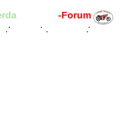
erda
-Register
-Forum
effen
•
Kalenderbilder
•
Valle San Liberale 1996
•
Raduno Mondiale 199
017
•
70 Jahre Feier 2019
•
75 Jahre Feier 2024
•