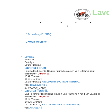
Lav
Breganze
•
Geschichte
•
Stories
•
Videos
•
Registertr
Retro Classic Stuttgart 2016
•
Laverda Museum Lisse 2
Schnellzugriff
FAQ
Foren-Übersicht
Laverda
Themen
Beiträge
Letzter Beitrag
Laverda-Forum
Forum des Laverda-Register zum Austausch von Erfahrungen!
Moderator:
Jürgen W.
1599
Themen
18181
Beiträge
Letzter Beitrag
Re: Laverda 100 Transistorzün…
N
von
donvanvliet66
e
27.07.2026, 17:30
u
Laverda-Technik
e
Das Forum für technische Fragen und Antworten rund um Laverda!
s
Moderator:
Jürgen W.
t
1614
Themen
e
14575
Beiträge
r
Letzter Beitrag
Re: Laverda LB 125 Uno Ansaug…
B
N
von
ATANZER
e