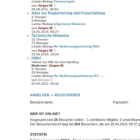
Letzter Beitrag
Forumsregeln
t
N
r
von
Jürgen W.
e
a
04.06.2011, 08:52
u
g
Infos zur Registrierung und Freischaltung
e
3
Themen
s
3
Beiträge
t
Letzter Beitrag
allgemeine Hinweise
e
N
von
Jürgen W.
r
e
15.02.2015, 08:27
B
u
Technische Hinweise
e
e
i
15
Themen
s
t
72
Beiträge
t
r
Letzter Beitrag
Re: Bedienungsanleitung RGS
e
a
N
von
Jürgen W.
r
g
e
23.04.2026, 19:24
B
u
Hilfe!
e
e
i
Videos zur Hilfe für das Handling
s
t
Moderator:
Jürgen W.
t
r
8
Themen
e
a
24
Beiträge
r
g
Letzter Beitrag
Re: Bedienungsanleitung SF1 -…
B
N
von
felixzwei
e
e
03.04.2022, 09:46
i
u
t
e
r
s
a
ANMELDEN
•
REGISTRIEREN
t
g
e
Benutzername:
Passwort:
r
B
e
i
WER IST ONLINE?
t
Insgesamt sind
25
Besucher online :: 1 sichtbares Mitglied, 0 unsichtba
r
a
Der Besucherrekord liegt bei
554
Besuchern, die am 28.04.2024, 05:37 gl
g
STATISTIK