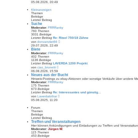
e
05.08.2026, 20:49
i
u
t
e
r
Kleinanzeigen
s
a
Themen
t
g
Beiträge
e
Letzter Beitrag
r
Suche
B
Moderator:
FRRRanky
e
760
Themen
i
3031
Beiträge
t
Letzter Beitrag
Re: Ritzel 750/18 Zähne
r
N
a
von
donvanvliet66
e
g
29.07.2026, 22:49
u
Biete
e
Moderator:
FRRRanky
s
402
Themen
t
1136
Beiträge
e
Letzter Beitrag
LAVERDA 1200 Projekt
r
N
von
ciao_brunetti
B
e
06.08.2026, 15:59
e
u
Neues aus der Bucht
i
e
t
Hinweis-Postings zu ebay-Aktionen oder sonstige Verkäufe über andere M
s
r
Moderator:
FRRRanky
t
a
175
Themen
e
g
673
Beiträge
r
Letzter Beitrag
Re: Interessantes und günstig…
B
N
von
Laverdalothar
e
e
05.08.2025, 11:20
i
u
t
e
r
Forum
s
a
Themen
t
g
Beiträge
e
Letzter Beitrag
r
Treffen und Veranstaltungen
B
Hier können Ankündigungen und Einladungen zu Treffen und Veranstaltu
e
Moderator:
Jürgen W.
i
115
Themen
t
453
Beiträge
r