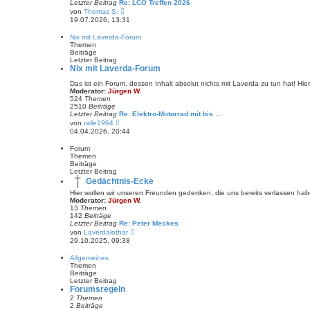
Letzter Beitrag
Re: LCO Treffen 2026
a
N
g
von
Thomas S.
e
19.07.2026, 13:31
u
e
Nix mit Laverda-Forum
s
Themen
t
Beiträge
e
Letzter Beitrag
r
Nix mit Laverda-Forum
B
e
Das ist ein Forum, dessen Inhalt absolut nichts mit Laverda zu tun hat! H
i
Moderator:
Jürgen W.
t
524
Themen
r
2510
Beiträge
a
Letzter Beitrag
Re: Elektro-Motorrad mit bis …
g
N
von
ralle1964
e
04.04.2026, 20:44
u
e
Forum
s
Themen
t
Beiträge
e
Letzter Beitrag
r
Gedächtnis-Ecke
B
e
Hier wollen wir unseren Freunden gedenken, die uns bereits verlassen hab
i
Moderator:
Jürgen W.
t
13
Themen
r
142
Beiträge
a
Letzter Beitrag
Re: Peter Meckes
g
N
von
Laverdalothar
e
29.10.2025, 09:38
u
e
Allgemeines
s
Themen
t
Beiträge
e
Letzter Beitrag
r
Forumsregeln
B
2
Themen
e
2
Beiträge
i