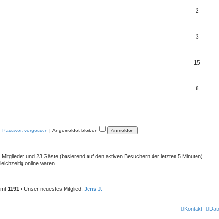
m
T
2
e
h
n
e
T
3
m
h
e
e
T
15
n
m
h
e
e
T
8
n
m
h
e
e
n
m
n Passwort vergessen
|
Angemeldet bleiben
e
n
re Mitglieder und 23 Gäste (basierend auf den aktiven Besuchern der letzten 5 Minuten)
eichzeitig online waren.
samt
1191
• Unser neuestes Mitglied:
Jens J.
Kontakt
Dat