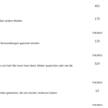
n
e
T
401
m
h
e
e
T
175
über andere Medien
n
m
h
e
e
THEMEN
n
m
T
115
 Veranstaltungen gepostet werden.
e
h
n
e
THEMEN
m
T
524
 zu tun hat! Hier kann man übers Wetter quatschen oder wie die
e
h
n
e
m
THEMEN
e
T
13
unden gedenken, die uns bereits verlassen haben.
n
h
e
THEMEN