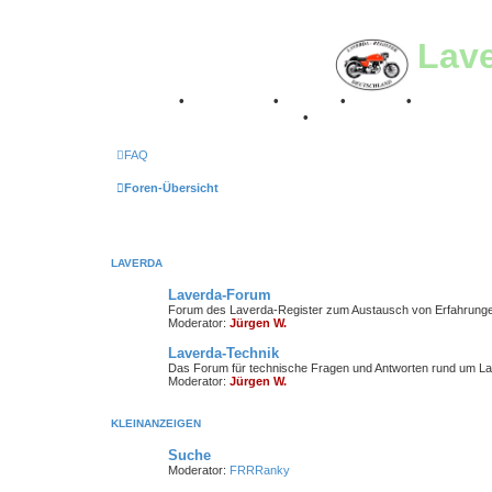
Lav
Breganze
•
Geschichte
•
Stories
•
Videos
•
Registertr
Retro Classic Stuttgart 2016
•
Laverda Museum Lisse 2
FAQ
Foren-Übersicht
LAVERDA
Laverda-Forum
Forum des Laverda-Register zum Austausch von Erfahrung
Moderator:
Jürgen W.
Laverda-Technik
Das Forum für technische Fragen und Antworten rund um La
Moderator:
Jürgen W.
KLEINANZEIGEN
Suche
Moderator:
FRRRanky