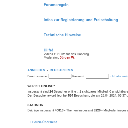
Forumsregeln
Infos zur Registrierung und Freischaltung
Technische Hinweise
Hilfe!
Videos zur Hilfe für das Handling
Moderator:
Jürgen W.
ANMELDEN
•
REGISTRIEREN
Benutzername:
Passwort:
Ich habe mei
WER IST ONLINE?
Insgesamt sind
24
Besucher online :: 1 sichtbares Mitglied, 0 unsichtba
Der Besucherrekord liegt bei
554
Besuchern, die am 28.04.2024, 05:37 gl
STATISTIK
Beiträge insgesamt
40818
• Themen insgesamt
5226
• Mitglieder insge
Foren-Übersicht