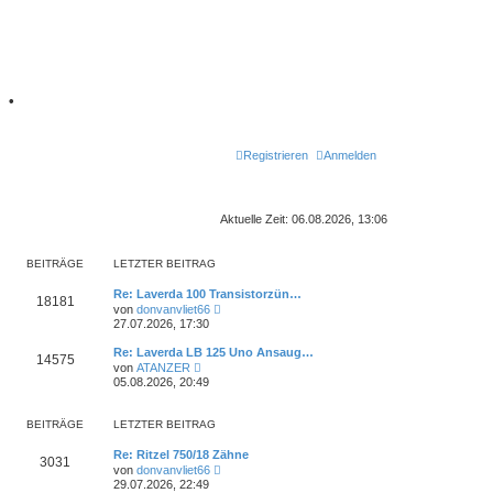
7
•
Registrieren
Anmelden
Aktuelle Zeit: 06.08.2026, 13:06
BEITRÄGE
LETZTER BEITRAG
L
Re: Laverda 100 Transistorzün…
B
18181
e
N
von
donvanvliet66
t
e
27.07.2026, 17:30
e
z
u
t
e
L
Re: Laverda LB 125 Uno Ansaug…
i
B
14575
e
s
e
N
von
ATANZER
r
t
t
e
05.08.2026, 20:49
t
B
e
e
z
u
e
r
t
e
i
B
r
i
e
s
BEITRÄGE
t
LETZTER BEITRAG
e
r
t
r
i
ä
t
B
e
a
t
L
Re: Ritzel 750/18 Zähne
e
r
B
3031
g
r
e
N
i
von
donvanvliet66
B
g
r
a
t
e
t
e
29.07.2026, 22:49
e
g
z
u